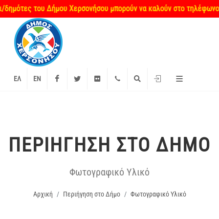
ου Δήμου Χερσονήσου μπορούν να καλούν στο τηλέφωνο επικοινωνίας
Facebook
Twitter
Flickr
+2897 340000
Αναζήτηση
Είσοδος
ΕΛ
EN
ΠΕΡΙΉΓΗΣΗ ΣΤΟ ΔΉΜΟ
Φωτογραφικό Υλικό
Αρχική
Περιήγηση στο Δήμο
Φωτογραφικό Υλικό