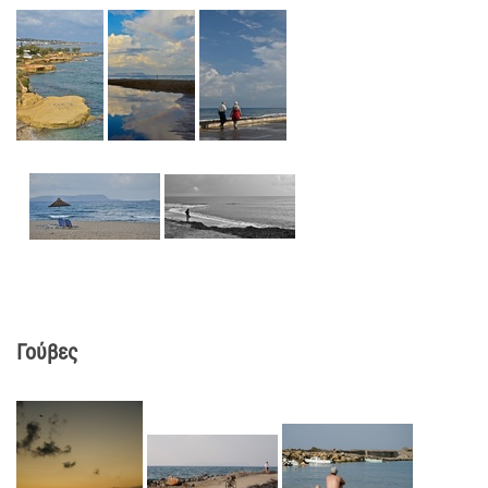
Γούβες