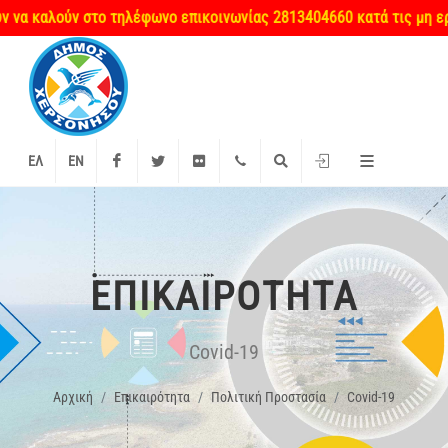
καλούν στο τηλέφωνο επικοινωνίας 2813404660 κατά τις μη εργάσιμ
Facebook
Twitter
Flickr
+2897 340000
Αναζήτηση
Είσοδος
ΕΛ
EN
ΕΠΙΚΑΙΡΌΤΗΤΑ
Covid-19
Αρχική
Επικαιρότητα
Πολιτική Προστασία
Covid-19