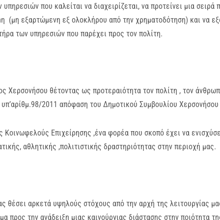
 υπηρεσιών που καλείται να διαχειρίζεται, να προτείνει μια σειρά
η (μη εξαρτώμενη εξ ολοκλήρου από την χρηματοδότηση) και να εξα
ήρα των υπηρεσιών που παρέχει προς τον πολίτη.
ς Χερσονήσου θέτοντας ως προτεραιότητα τον πολίτη , τον άνθρωπ
 υπ’αρίθμ.98/2011 απόφαση του Δημοτικού Συμβουλίου Χερσονήσου 
ς Κοινωφελούς Επιχείρησης ,ένα φορέα που σκοπό έχει να ενισχύσ
τικής, αθλητικής ,πολιτιστικής δραστηριότητας στην περιοχή μας.
ς θέσει αρκετά υψηλούς στόχους από την αρχή της λειτουργίας μα
μα προς την ανάδειξη μιας καινούργιας διάστασης στην ποιότητα τ