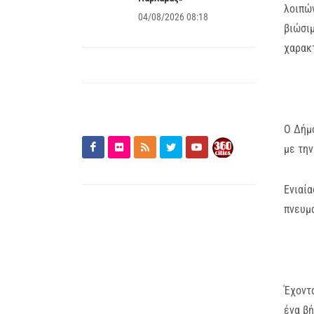
λοιπών
04/08/2026 08:18
βιώσιμ
χαρακτ
Ο Δήμο
με την
Ενιαία
πνευμα
Έχοντα
ένα βή