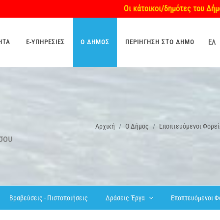
Οι κάτοικοι/δημότες του Δήμου Χερσο
ΗΤΑ
E-ΥΠΗΡΕΣΊΕΣ
O ΔΉΜΟΣ
ΠΕΡΙΉΓΗΣΗ ΣΤΟ ΔΉΜΟ
ΕΛ
Αρχική
O Δήμος
Εποπτευόμενοι Φορεί
σου
Βραβεύσεις - Πιστοποιήσεις
Δράσεις 'Εργα
Εποπτευόμενοι Φ