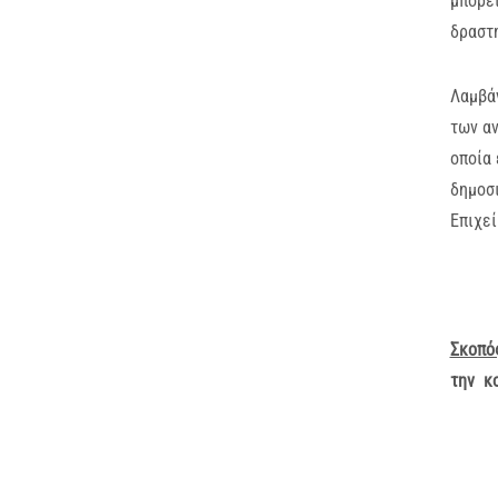
μπορεί
δραστη
Λαμβά
των αν
οποία 
δημοσι
Επιχε
Σκοπός
την κο