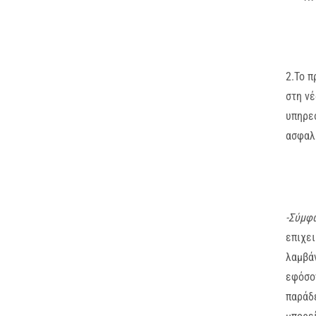
2.Το π
στη νέ
υπηρεσ
ασφαλι
-Σύμφ
επιχε
λαμβάν
εφόσον
παράδε