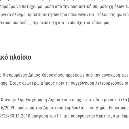
μπορούμε να πετύχουμε μέσα από την ουσιαστική συμμετοχή όλων τ
ργικό πλέγμα δραστηριοτήτων που απευθύνονται σ’όλες τις ηλικια
ικούς σκοπούς , την ανάπτυξη και ανάδειξη του τόπου μας.
κό πλαίσιο
ς διευρυμένος Δήμος Χερσονήσου προέκυψε από την συνένωση των 
πής. Στους ανωτέρω Δήμους πριν τη συγχώνευση λειτουργούσαν οι 
. Κοινωφελής Επιχείρηση Δήμου Επισκοπής με τον διακριτικό τίτλο [
16/2009 . απόφαση του Δημοτικού Συμβουλίου του Δήμου Επισκοπής, η
3723/30.11.2010 απόφαση του Γ.Γ της περιφέρειας Κρήτης , και δη