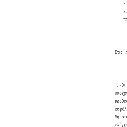
2
Σ
π
Στις
π
1. «Οι
υποχρε
προθεσ
κεφάλα
δημοτι
ελέγχ