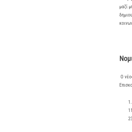
μαζί 
δημιου
κοινων
Νομι
Ο νέο
Επισκο
1
1
2