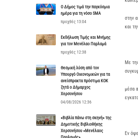
καθιερ
Ο Δήμος τιμά την παγκόσμια
ημέρα για τη νόσο SMA
στην α
προχθές 13:04
και τη
Εκδήλωση Τιμής και Μνήμης
για τον Μενέλαο Παρλαμά
προχθές 12:38
Με τη
Θεσμική λύση από τον
συγκυρ
Υπουργό Οικονομικών για τα
ανείσπρακτα πρόστιμα ΚΟΚ
ζητά ο Δήμαρχος
μέσα α
Χερσονήσου
εγκατα
04/08/2026 12:36
«Βιβλία πάνω στη σκηνή» της
Δημοτικής Βιβλιοθήκης
Χερσονήσου «Μενέλαος
Εν όψ
Παρλαμάς»