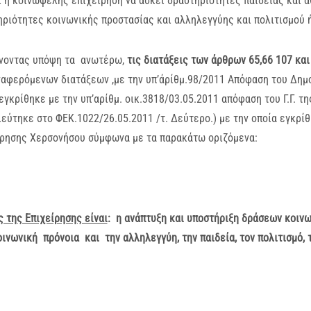
 η κοινωφελής επιχείρηση να ασκεί δραστηριότητες παιδείας και α
ριότητες κοινωνικής προστασίας και αλληλεγγύης και πολιτισμού ή
νοντας υπόψη τα ανωτέρω,
τις διατάξεις των άρθρων 65,66 107 και
αφερόμενων διατάξεων ,με την υπ’άρίθμ.98/2011 Απόφαση του Δημ
εγκρίθηκε με την υπ’αρίθμ. οικ.3818/03.05.2011 απόφαση του Γ.Γ.
εύτηκε στο ΦΕΚ.1022/26.05.2011 /τ. Δεύτερο.) με την οποία εγκρί
ίρησης Χερσονήσου σύμφωνα με τα παρακάτω οριζόμενα:
 της Επιχείρησης είναι
: η ανάπτυξη και υποστήριξη δράσεων κοιν
ινωνική πρόνοια και την αλληλεγγύη, την παιδεία, τον πολιτισμό, 