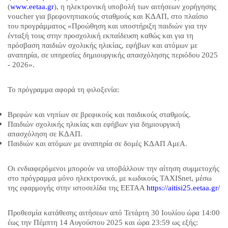
(
www
.
eetaa
.
gr
), η ηλεκτρονική υποβολή των αιτήσεων χορήγησης
voucher
για βρεφονηπιακούς σταθμούς και ΚΔΑΠ, στο πλαίσιο
του προγράμματος «Προώθηση και υποστήριξη παιδιών για την
ένταξή τους στην προσχολική εκπαίδευση καθώς και για τη
πρόσβαση παιδιών σχολικής ηλικίας, εφήβων και ατόμων με
αναπηρία, σε υπηρεσίες δημιουργικής απασχόλησης περιόδου 2025
- 2026».
Το πρόγραμμα αφορά τη φιλοξενία:
Βρεφών και νηπίων
σε βρεφικούς και παιδικούς σταθμούς.
Παιδιών σχολικής ηλικίας και εφήβων
για δημιουργική
απασχόληση σε ΚΔΑΠ.
Παιδιών και ατόμων με αναπηρία
σε δομές ΚΔΑΠ ΑμεΑ.
Οι ενδιαφερόμενοι μπορούν να υποβάλλουν την αίτηση συμμετοχής
στο πρόγραμμα
μόνο
ηλεκτρονικά, με κωδικούς
TAXISnet
, μέσω
της εφαρμογής στην ιστοσελίδα της ΕΕΤΑΑ
https
://
aitisi
25.
eetaa
.
gr
/
Προθεσμία κατάθεσης αιτήσεων από Τετάρτη 30 Ιουλίου ώρα 14:00
έως την
Πέμπτη 14 Αυγούστου 2025
και ώρα
23:59
ως εξής: