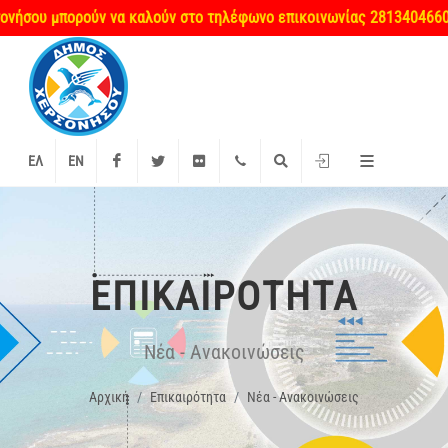
υ μπορούν να καλούν στο τηλέφωνο επικοινωνίας 2813404660 κατά 
Facebook
Twitter
Flickr
+2897 340000
Αναζήτηση
Είσοδος
ΕΛ
EN
ΕΠΙΚΑΙΡΌΤΗΤΑ
Νέα - Ανακοινώσεις
Αρχική
Επικαιρότητα
Νέα - Ανακοινώσεις