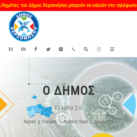
μότες του Δήμου Χερσονήσου μπορούν να καλούν στο τηλέφωνο επικ
Facebook
Twitter
Flickr
+2897 340000
Αναζήτηση
Είσοδος
ΕΛ
EN
O ΔΉΜΟΣ
Ελλάδα 2.0
Αρχική
O Δήμος
Δράσεις 'Εργα
Ελλάδα 2.0