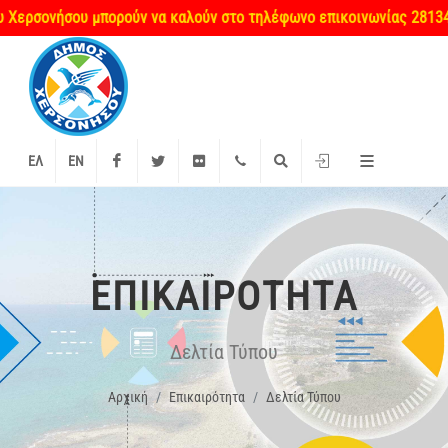
σονήσου μπορούν να καλούν στο τηλέφωνο επικοινωνίας 2813404660 
Facebook
Twitter
Flickr
+2897 340000
Αναζήτηση
Είσοδος
ΕΛ
EN
ΕΠΙΚΑΙΡΌΤΗΤΑ
Δελτία Τύπου
Αρχική
Επικαιρότητα
Δελτία Τύπου