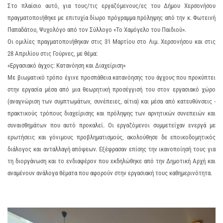
Στο πλαίσιο αυτό, για τους/τις εργαζόμενους/ες του Δήμου Χερσονήσου
πραγματοποιήθηκε με επιτυχία δίωρο πρόγραμμα πρόληψης από την κ. Φωτεινή
Παπαδάτου, Ψυχολόγο από τον Σύλλογο «Το Χαμόγελο του Παιδιού».
Οι ομιλίες πραγματοποιήθηκαν στις 31 Μαρτίου στο Λιμ. Χερσονήσου και στις
28 Απριλίου στις Γούρνες, με θέμα:
«Εργασιακό άγχος: Κατανόηση και Διαχείριση»
Με βιωματικό τρόπο έγινε προσπάθεια κατανόησης του άγχους που προκύπτει
στην εργασία μέσα από μια θεωρητική προσέγγισή του στον εργασιακό χώρο
(αναγνώριση των συμπτωμάτων, συνέπειες, αίτια) και μέσα από κατευθύνσεις -
πρακτικούς τρόπους διαχείρισης και πρόληψης των αρνητικών συνεπειών και
συναισθημάτων που αυτό προκαλεί. Οι εργαζόμενοι συμμετείχαν ενεργά με
ερωτήσεις και γόνιμους προβληματισμούς, ακολούθησε δε εποικοδομητικός
διάλογος και ανταλλαγή απόψεων. Εξέφρασαν επίσης την ικανοποίησή τους για
τη διοργάνωση και το ενδιαφέρον που εκδηλώθηκε από την Δημοτική Αρχή και
αναμένουν ανάλογα θέματα που αφορούν στην εργασιακή τους καθημερινότητα.