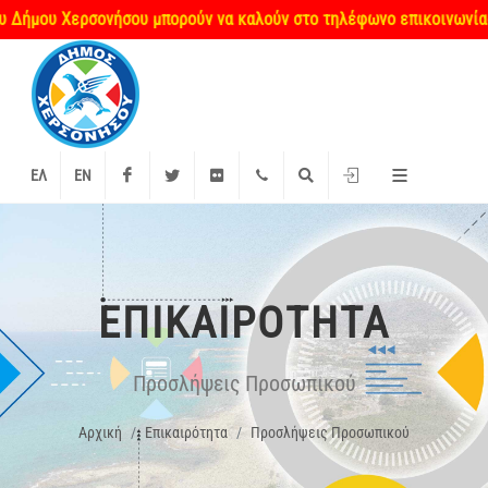
μου Χερσονήσου μπορούν να καλούν στο τηλέφωνο επικοινωνίας 2813
Facebook
Twitter
Flickr
+2897 340000
Αναζήτηση
Είσοδος
ΕΛ
EN
ΕΠΙΚΑΙΡΌΤΗΤΑ
Προσλήψεις Προσωπικού
Αρχική
Επικαιρότητα
Προσλήψεις Προσωπικού