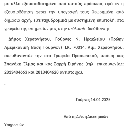
με άλλο εξουσιοδοτημένο από αυτούς πρόσωπο
, εφόσον η
εξουσιοδότηση φέρει την υπογραφή τους θεωρημένη από
δημόσια αρχή,
είτε ταχυδρομικά
με συστημένη επιστολή
, στα
γραφεία της υπηρεσίας μας στην ακόλουθη διεύθυνση:
Δήμος Χερσονήσου, Γούρνες Ν. Ηρακλείου (Πρώην
Αμερικανική Βάση Γουρνών) Τ.Κ. 70014, Λιμ. Χερσονήσου,
απευθύνοντάς την στο Γραφείο Προσωπικού, υπόψη κας
Σπανάκη Έλμας και κας Σαρρή Ειρήνης (τηλ. επικοινωνίας:
2813404663 και 2813404628 αντίστοιχα).
Γούρνες 14.04.2025
Από τη Δ/νση Διοικητικών
Υπηρεσιών