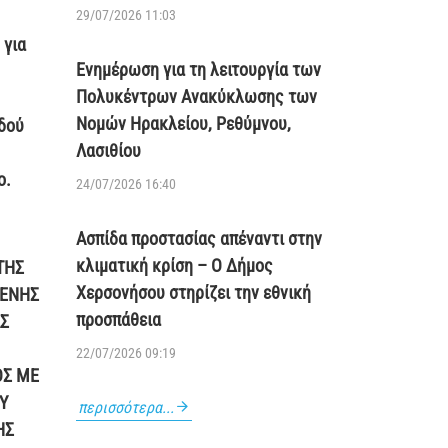
29/07/2026 11:03
 για
Ενημέρωση για τη λειτουργία των
Πολυκέντρων Ανακύκλωσης των
Νομών Ηρακλείου, Ρεθύμνου,
οδού
Λασιθίου
ο.
24/07/2026 16:40
Ασπίδα προστασίας απέναντι στην
κλιματική κρίση – Ο Δήμος
ΤΗΣ
Χερσονήσου στηρίζει την εθνική
ΜΕΝΗΣ
προσπάθεια
Σ
22/07/2026 09:19
ΟΣ ΜΕ
Υ
περισσότερα...
ΗΣ