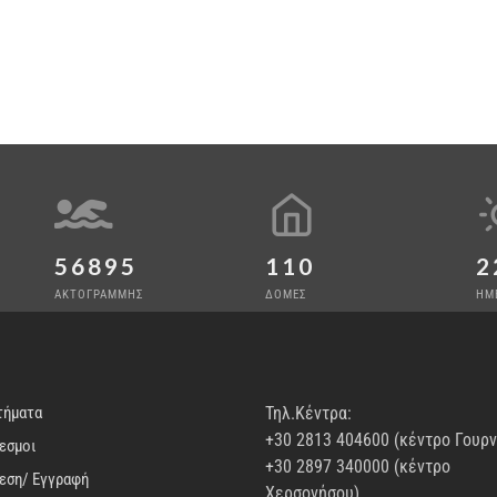
56895
110
2
ΑΚΤΟΓΡΑΜΜΗΣ
ΔΟΜΕΣ
ΗΜ
τήματα
Τηλ.Κέντρα:
+30 2813 404600 (κέντρο Γουρ
εσμοι
+30 2897 340000 (κέντρο
εση/ Εγγραφή
Χερσονήσου)