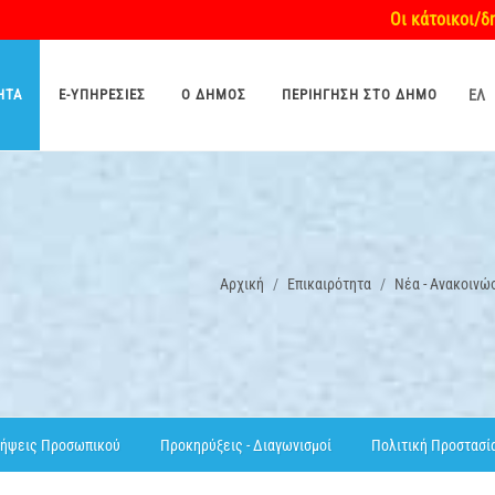
Οι κάτοικοι/δημότ
ΗΤΑ
E-ΥΠΗΡΕΣΊΕΣ
O ΔΉΜΟΣ
ΠΕΡΙΉΓΗΣΗ ΣΤΟ ΔΉΜΟ
ΕΛ
Αρχική
Επικαιρότητα
Νέα - Ανακοινώ
ήψεις Προσωπικού
Προκηρύξεις - Διαγωνισμοί
Πολιτική Προστασί