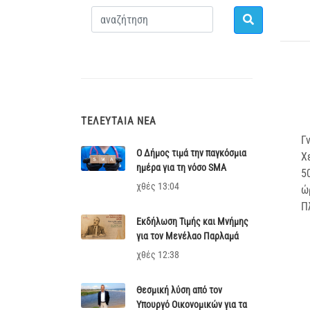
ΤΕΛΕΥΤΑΊΑ ΝΈΑ
Γ
Ο Δήμος τιμά την παγκόσμια
Χ
ημέρα για τη νόσο SMA
5
χθές 13:04
ώ
Π
Εκδήλωση Τιμής και Μνήμης
για τον Μενέλαο Παρλαμά
χθές 12:38
Θεσμική λύση από τον
Υπουργό Οικονομικών για τα