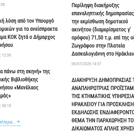
:38
Περίληψη διακήρυξης
επαναληπτικής δημοπρασίας
κή λύση από τον Υπουργό
την εκμίσθωση δημοτικού
ομικών για τα ανείσπρακτα
ακινήτου (διαμερίσματος γ’
ιμα ΚΟΚ ζητά ο Δήμαρχος
ορόφου) 71,50 τ.μ. επί της 
νήσου
Ζωγράφου στην Πλατεία
Δασκαλογιάννη στο Ηράκλει
 12:36
06/07/2026 14:57
ία πάνω στη σκηνή» της
ικής Βιβλιοθήκης
ΔΙΑΚΗΡΥΞΗ ΔΗΜΟΠΡΑΣΙΑΣ 
νήσου «Μενέλαος
ΑΝΑΠΛΗΡΩΤΡΙΑΣ ΠΡΟΪΣΤΑ
μάς»
ΤΗΣ ΚΤΗΜΑΤΙΚΗΣ ΥΠΗΡΕΣΙΑ
ΗΡΑΚΛΕΙΟΥ ΓΙΑ ΠΡΟΣΚΛΗΣΗ
 08:18
ΕΚΔΗΛΩΣΗΣ ΕΝΔΙΑΦΕΡΟΝΤ
ΘΕΜΑ ΤΗΝ ΠΑΡΑΧΩΡΗΣΗ ΤΟ
ότερα...
ΔΙΚΑΙΩΜΑΤΟΣ ΑΠΛΗΣ ΧΡΗΣ