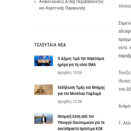
Ανακοινώσεις Δ/σης Περιβάλλοντος
τόνους
και Αγροτικής Παραγωγής
Σημει
αδιαφ
πραγμα
ΤΕΛΕΥΤΑΊΑ ΝΈΑ
ούτε 
παραβρ
Ο Δήμος τιμά την παγκόσμια
ημέρα για τη νόσο SMA
Τονίζ
προχθές 13:04
ίδιους
Εκδήλωση Τιμής και Μνήμης
του Δ
για τον Μενέλαο Παρλαμά
προχθές 12:38
Ανάμεσ
Θεσμική λύση από τον
Υπουργό Οικονομικών για τα
1. Αλλ
ανείσπρακτα πρόστιμα ΚΟΚ