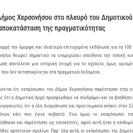
Δήμος Χερσονήσου στο πλευρό του Δημοτικού 
 αποκατάσταση της πραγματικότητας
ορμή την όμορφη και ιδιαίτερα επιτυχημένη εκδήλωση για τα 100
νήσου θεωρεί σημαντικό να ενημερώσει υπεύθυνα την τοπική κοι
ωση αποτέλεσε μια ιστορική στιγμή για το σχολείο, όμως ορισμ
 που δεν ανταποκρίνεται στα πραγματικά δεδομένα.
ώνεται ότι εκπρόσωποι του Δήμου Χερσονήσου παρέστησαν στην 
ς ότι η Δημοτική Αρχή προσφέρθηκε να συνδράμει και να βοηθήσει
διοργανωτές ότι η όλη διοργάνωση και προετοιμασία ανήκει στον 
όνων, κάτι που έγινε σεβαστό. Ενώ όμως οι εκπρόσωποι του
ήθηκαν και παρέστησαν ως επισκέπτες, αφού αυτή ήταν η επιθυμία
ήθος αρνητικών σχολίων. Παρ’ όλα αυτά, οι εκπρόσωποι της Δημοτ