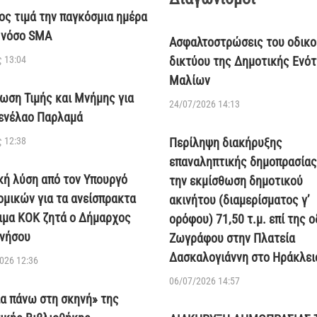
ος τιμά την παγκόσμια ημέρα
η νόσο SMA
Ασφαλτοστρώσεις του οδικο
 13:04
δικτύου της Δημοτικής Ενό
Μαλίων
ωση Τιμής και Μνήμης για
24/07/2026 14:13
ενέλαο Παρλαμά
 12:38
Περίληψη διακήρυξης
επαναληπτικής δημοπρασίας
κή λύση από τον Υπουργό
την εκμίσθωση δημοτικού
ομικών για τα ανείσπρακτα
ακινήτου (διαμερίσματος γ’
ιμα ΚΟΚ ζητά ο Δήμαρχος
ορόφου) 71,50 τ.μ. επί της 
νήσου
Ζωγράφου στην Πλατεία
Δασκαλογιάννη στο Ηράκλει
026 12:36
06/07/2026 14:57
ία πάνω στη σκηνή» της