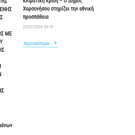
κλιματική κρίση – Ο Δήμος
ΤΗΣ
Χερσονήσου στηρίζει την εθνική
ΜΕΝΗΣ
προσπάθεια
Σ
22/07/2026 09:19
ΟΣ ΜΕ
Υ
περισσότερα...
ΗΣ
Η
Ν
ΗΣ
μένων