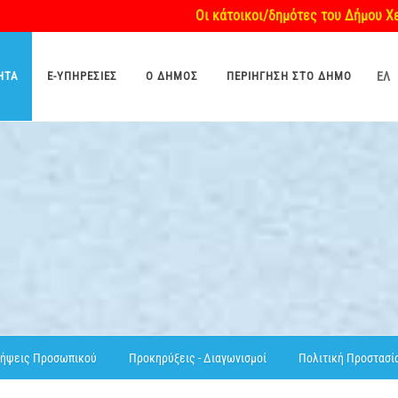
Οι κάτοικοι/δημότες του Δήμου Χερσονήσο
ΗΤΑ
E-ΥΠΗΡΕΣΊΕΣ
O ΔΉΜΟΣ
ΠΕΡΙΉΓΗΣΗ ΣΤΟ ΔΉΜΟ
ΕΛ
ήψεις Προσωπικού
Προκηρύξεις - Διαγωνισμοί
Πολιτική Προστασί