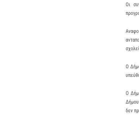
Οι συ
προγρα
Αναφο
ανταπ
σχολεί
Ο Δήμ
υπεύθυ
Ο Δήμ
Δήμου.
δεν πρ