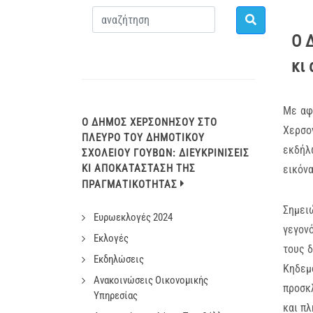
Ο 
κι
Με αφ
Ο ΔΉΜΟΣ ΧΕΡΣΟΝΉΣΟΥ ΣΤΟ
Χερσο
ΠΛΕΥΡΌ ΤΟΥ ΔΗΜΟΤΙΚΟΎ
εκδήλ
ΣΧΟΛΕΊΟΥ ΓΟΥΒΏΝ: ΔΙΕΥΚΡΙΝΊΣΕΙΣ
ΚΙ ΑΠΟΚΑΤΆΣΤΑΣΗ ΤΗΣ
εικόνα
ΠΡΑΓΜΑΤΙΚΌΤΗΤΑΣ
Σημει
Ευρωεκλογές 2024
γεγονό
Εκλογές
τους 
Εκδηλώσεις
Κηδεμ
Ανακοινώσεις Οικονομικής
προσκλ
Υπηρεσίας
και πλ