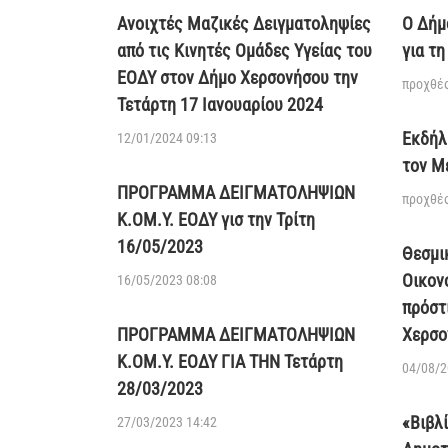
Ανοιχτές Μαζικές Δειγματοληψίες
Ο Δήμ
από τις Κινητές Ομάδες Υγείας του
για τ
ΕΟΔΥ στον Δήμο Χερσονήσου την
προχθές
Τετάρτη 17 Ιανουαρίου 2024
Εκδήλ
12/01/2024 09:13
τον Μ
ΠΡΟΓΡΑΜΜΑ ΔΕΙΓΜΑΤΟΛΗΨΙΩΝ
προχθές
Κ.ΟΜ.Υ. ΕΟΔΥ γισ την Τρίτη
16/05/2023
Θεσμι
Οικον
16/05/2023 08:08
πρόστ
ΠΡΟΓΡΑΜΜΑ ΔΕΙΓΜΑΤΟΛΗΨΙΩΝ
Χερσο
Κ.ΟΜ.Υ. ΕΟΔΥ ΓΙΑ ΤΗΝ Τετάρτη
04/08/2
28/03/2023
«Βιβλ
27/03/2023 14:42