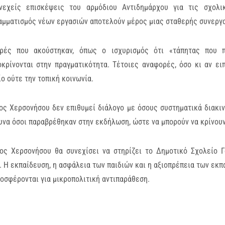
νεχείς επισκέψεις του αρμόδιου Αντιδημάρχου για τις σχολι
μματισμός νέων εργασιών αποτελούν μέρος μιας σταθερής συνεργασ
ρές που ακούστηκαν, όπως ο ισχυρισμός ότι «τάπητας που π
οκρίνονται στην πραγματικότητα. Τέτοιες αναφορές, όσο κι αν ε
ο ούτε την τοπική κοινωνία.
ος Χερσονήσου δεν επιθυμεί διάλογο με όσους συστηματικά διακι
να όσοι παραβρέθηκαν στην εκδήλωση, ώστε να μπορούν να κρίνουν
ος Χερσονήσου θα συνεχίσει να στηρίζει το Δημοτικό Σχολείο Γ
 Η εκπαίδευση, η ασφάλεια των παιδιών και η αξιοπρέπεια των εκ
οσφέρονται για μικροπολιτική αντιπαράθεση.