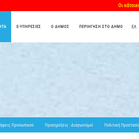
Οι κάτοικοι/δημό
ΗΤΑ
E-ΥΠΗΡΕΣΊΕΣ
O ΔΉΜΟΣ
ΠΕΡΙΉΓΗΣΗ ΣΤΟ ΔΉΜΟ
ΕΛ
ήψεις Προσωπικού
Προκηρύξεις - Διαγωνισμοί
Πολιτική Προστασί