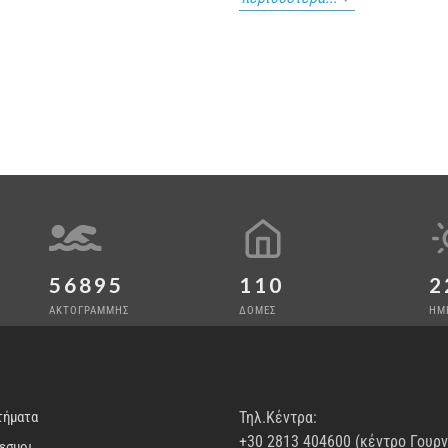
56895
110
2
ΑΚΤΟΓΡΑΜΜΗΣ
ΔΟΜΕΣ
ΗΜ
τήματα
Τηλ.Κέντρα:
+30 2813 404600 (κέντρο Γουρ
εσμοι