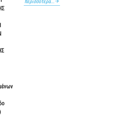
περισσότερα...
ΗΣ
Η
Ν
ΗΣ
μένων
δο
)