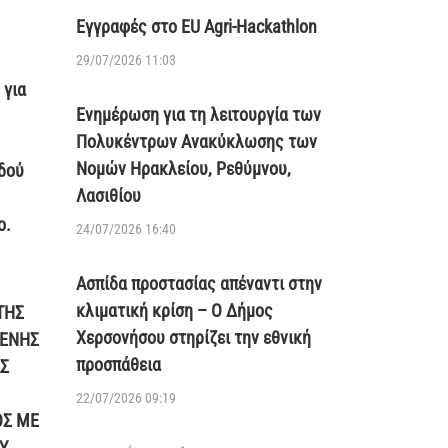
Εγγραφές στο EU Agri-Hackathlon
29/07/2026 11:03
 για
Ενημέρωση για τη λειτουργία των
Πολυκέντρων Ανακύκλωσης των
Νομών Ηρακλείου, Ρεθύμνου,
οδού
Λασιθίου
ο.
24/07/2026 16:40
Ασπίδα προστασίας απέναντι στην
κλιματική κρίση – Ο Δήμος
ΤΗΣ
Χερσονήσου στηρίζει την εθνική
ΜΕΝΗΣ
προσπάθεια
Σ
22/07/2026 09:19
ΟΣ ΜΕ
Υ