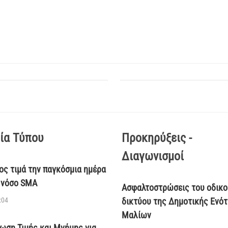
ία Τύπου
Προκηρύξεις -
Διαγωνισμοί
ος τιμά την παγκόσμια ημέρα
η νόσο SMA
Ασφαλτοστρώσεις του οδικο
:04
δικτύου της Δημοτικής Ενό
Μαλίων
ωση Τιμής και Μνήμης για