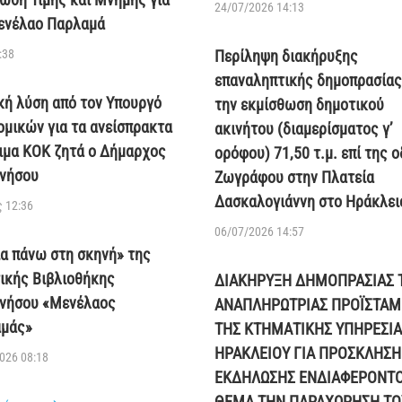
24/07/2026 14:13
ενέλαο Παρλαμά
:38
Περίληψη διακήρυξης
επαναληπτικής δημοπρασίας
κή λύση από τον Υπουργό
την εκμίσθωση δημοτικού
ομικών για τα ανείσπρακτα
ακινήτου (διαμερίσματος γ’
ιμα ΚΟΚ ζητά ο Δήμαρχος
ορόφου) 71,50 τ.μ. επί της 
νήσου
Ζωγράφου στην Πλατεία
Δασκαλογιάννη στο Ηράκλει
 12:36
06/07/2026 14:57
ία πάνω στη σκηνή» της
ικής Βιβλιοθήκης
ΔΙΑΚΗΡΥΞΗ ΔΗΜΟΠΡΑΣΙΑΣ 
νήσου «Μενέλαος
ΑΝΑΠΛΗΡΩΤΡΙΑΣ ΠΡΟΪΣΤΑ
μάς»
ΤΗΣ ΚΤΗΜΑΤΙΚΗΣ ΥΠΗΡΕΣΙΑ
ΗΡΑΚΛΕΙΟΥ ΓΙΑ ΠΡΟΣΚΛΗΣΗ
026 08:18
ΕΚΔΗΛΩΣΗΣ ΕΝΔΙΑΦΕΡΟΝΤ
ΘΕΜΑ ΤΗΝ ΠΑΡΑΧΩΡΗΣΗ ΤΟ