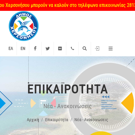
ήσου μπορούν να καλούν στο τηλέφωνο επικοινωνίας 2813404660 κα
Facebook
Twitter
Flickr
+2897 340000
Αναζήτηση
Είσοδος
ΕΛ
EN
ΕΠΙΚΑΙΡΌΤΗΤΑ
Νέα - Ανακοινώσεις
Αρχική
Επικαιρότητα
Νέα - Ανακοινώσεις