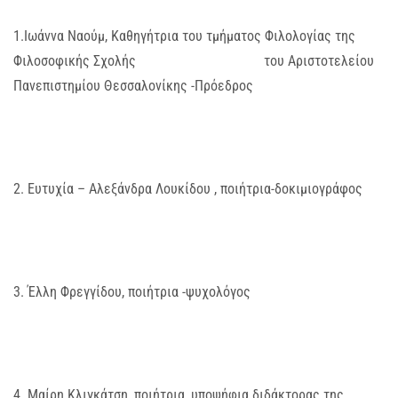
1.Ιωάννα Ναούμ, Καθηγήτρια του τμήματος Φιλολογίας της
Φιλοσοφικής Σχολής του Αριστοτελείου
Πανεπιστημίου Θεσσαλονίκης -Πρόεδρος
2. Ευτυχία – Αλεξάνδρα Λουκίδου , ποιήτρια-δοκιμιογράφος
3. Έλλη Φρεγγίδου, ποιήτρια -ψυχολόγος
4. Μαίρη Κλιγκάτση, ποιήτρια, υποψήφια διδάκτορας της