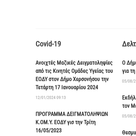
Covid-19
Δελτ
Ανοιχτές Μαζικές Δειγματοληψίες
Ο Δήμ
από τις Κινητές Ομάδες Υγείας του
για τ
ΕΟΔΥ στον Δήμο Χερσονήσου την
05/08/2
Τετάρτη 17 Ιανουαρίου 2024
Εκδήλ
12/01/2024 09:13
τον Μ
ΠΡΟΓΡΑΜΜΑ ΔΕΙΓΜΑΤΟΛΗΨΙΩΝ
05/08/2
Κ.ΟΜ.Υ. ΕΟΔΥ γισ την Τρίτη
16/05/2023
Θεσμι