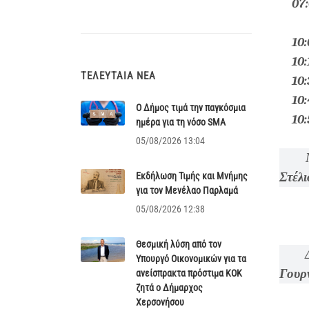
07
10
10
ΤΕΛΕΥΤΑΊΑ ΝΈΑ
10
10
Ο Δήμος τιμά την παγκόσμια
10
ημέρα για τη νόσο SMA
05/08/2026 13:04
Μετά
Στέλι
Εκδήλωση Τιμής και Μνήμης
για τον Μενέλαο Παρλαμά
05/08/2026 12:38
Θεσμική λύση από τον
Δή
Υπουργό Οικονομικών για τα
Γουρ
ανείσπρακτα πρόστιμα ΚΟΚ
ζητά ο Δήμαρχος
Χερσονήσου