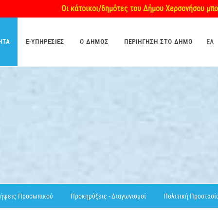
Οι κάτοικοι/δημότες του Δήμου Χερσονήσου μπορούν να 
ΗΤΑ
E-ΥΠΗΡΕΣΊΕΣ
O ΔΉΜΟΣ
ΠΕΡΙΉΓΗΣΗ ΣΤΟ ΔΉΜΟ
ΕΛ
ήψεις Προσωπικού
Προκηρύξεις - Διαγωνισμοί
Πολιτική Προστασί