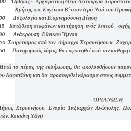
:00 Όρθρος - Αρχιερατική Θεία Λειτουργία Χοροστατο
Κρήτης κ.κ. Ευγένιου Β΄ στον Ιερό Ναό του Προφ
:00 Δοξολογία και Επιμνημόσυνη Δέηση
:15 Κατάθεση στεφάνων και τήρηση ενός λεπτού σιγής
:30 Ανάκρουση Εθνικού Ύμνου
:40 Χαιρετισμός από τον Δήμαρχο Χερσονήσου κ. Ζαχα
:50 Πανηγυρικός λόγος, θα εκφωνηθεί από τον καθηγη
 το πέρας της εκδήλωσης, θα ακολουθήσουν παραδοσ
ου Καφετζάκη και θα προσφερθεί κέρασμα στους συμμετ
ΟΡΓΑΝΩΣΗ
μος Χερσονήσου, Ενορία Ταξιαρχών Ανώπολης, Πολιτ
νών, Κοκκίνη Χάνι)