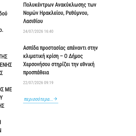
Πολυκέντρων Ανακύκλωσης των
Νομών Ηρακλείου, Ρεθύμνου,
οδού
Λασιθίου
ο.
24/07/2026 16:40
Ασπίδα προστασίας απέναντι στην
κλιματική κρίση – Ο Δήμος
ΤΗΣ
Χερσονήσου στηρίζει την εθνική
ΜΕΝΗΣ
προσπάθεια
Σ
22/07/2026 09:19
ΟΣ ΜΕ
Υ
περισσότερα...
ΗΣ
Η
Ν