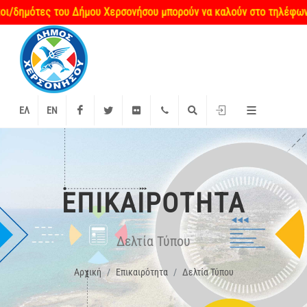
ημότες του Δήμου Χερσονήσου μπορούν να καλούν στο τηλέφωνο επι
Facebook
Twitter
Flickr
+2897 340000
Αναζήτηση
Είσοδος
ΕΛ
EN
ΕΠΙΚΑΙΡΌΤΗΤΑ
Δελτία Τύπου
Αρχική
Επικαιρότητα
Δελτία Τύπου