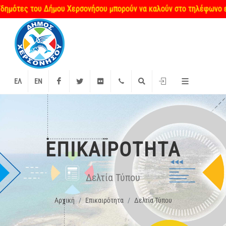
μότες του Δήμου Χερσονήσου μπορούν να καλούν στο τηλέφωνο επικο
Facebook
Twitter
Flickr
+2897 340000
Αναζήτηση
Είσοδος
ΕΛ
EN
ΕΠΙΚΑΙΡΌΤΗΤΑ
Δελτία Τύπου
Αρχική
Επικαιρότητα
Δελτία Τύπου