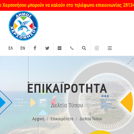
σονήσου μπορούν να καλούν στο τηλέφωνο επικοινωνίας 2813404660
Facebook
Twitter
Flickr
+2897 340000
Αναζήτηση
Είσοδος
ΕΛ
EN
ΕΠΙΚΑΙΡΌΤΗΤΑ
Δελτία Τύπου
Αρχική
Επικαιρότητα
Δελτία Τύπου