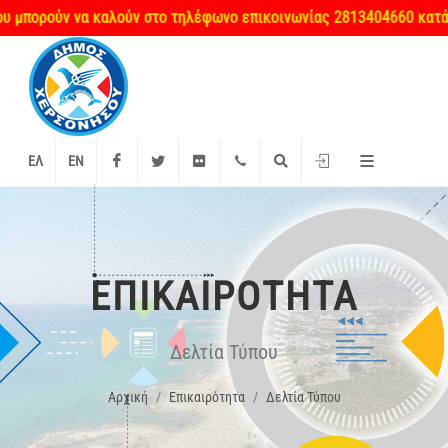
ορούν να καλούν στο τηλέφωνο επικοινωνίας 2813404660 κατά τις μ
Facebook
Twitter
Flickr
+2897 340000
Αναζήτηση
Είσοδος
ΕΛ
EN
ΕΠΙΚΑΙΡΌΤΗΤΑ
Δελτία Τύπου
Αρχική
Επικαιρότητα
Δελτία Τύπου