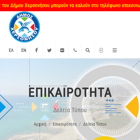
Δήμου Χερσονήσου μπορούν να καλούν στο τηλέφωνο επικοινωνίας 2
Facebook
Twitter
Flickr
+2897 340000
Αναζήτηση
Είσοδος
ΕΛ
EN
ΕΠΙΚΑΙΡΌΤΗΤΑ
Δελτία Τύπου
Αρχική
Επικαιρότητα
Δελτία Τύπου