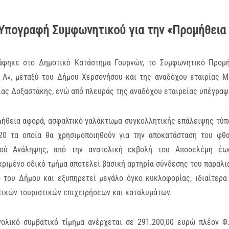
Υπογραφή Συμφωνητικού για την «Προμήθεια
άφηκε στο Δημοτικό Κατάστημα Γουρνών, το Συμφωνητικό Προμή
 Α», μεταξύ του Δήμου Χερσονήσου και της αναδόχου εταιρίας Μ
ίας Δοξαστάκης, ενώ από πλευράς της αναδόχου εταιρείας υπέγραψ
μήθεια αφορά, ασφαλτικό γαλάκτωμα συγκολλητικής επάλειψης τύπο
20 τα οποία θα χρησιμοποιηθούν για την αποκατάσταση του φθ
μού Ανάληψης, από την ανατολική εκβολή του Αποσελέμη έως 
ριμένο οδικό τμήμα αποτελεί βασική αρτηρία σύνδεσης του παραλι
ο του Δήμου και εξυπηρετεί μεγάλο όγκο κυκλοφορίας, ιδιαίτερα
τικών τουριστικών επιχειρήσεων και καταλυμάτων.
νολικό συμβατικό τίμημα ανέρχεται σε 291.200,00 ευρώ πλέον Φ.