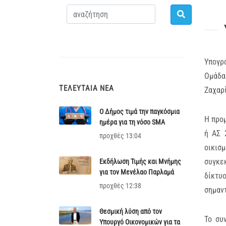
Υπογρ
Ομάδα
ΤΕΛΕΥΤΑΊΑ ΝΈΑ
Ζαχαρ
Ο Δήμος τιμά την παγκόσμια
Η προ
ημέρα για τη νόσο SMA
ή ΑΣ 
προχθές 13:04
οικισ
συγκεκ
Εκδήλωση Τιμής και Μνήμης
για τον Μενέλαο Παρλαμά
δίκτυ
προχθές 12:38
σημαν
Θεσμική λύση από τον
Το συ
Υπουργό Οικονομικών για τα