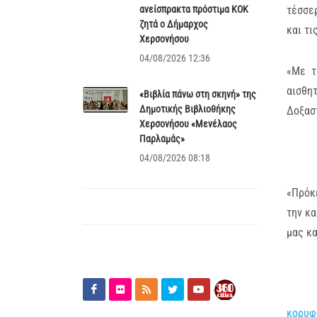
ανείσπρακτα πρόστιμα ΚΟΚ
τέσσε
ζητά ο Δήμαρχος
και τι
Χερσονήσου
04/08/2026 12:36
«Με τ
αισθη
«Βιβλία πάνω στη σκηνή» της
Δημοτικής Βιβλιοθήκης
Δοξασ
Χερσονήσου «Μενέλαος
Παρλαμάς»
04/08/2026 08:18
«Πρόκε
την κ
μας κα
κορυφ