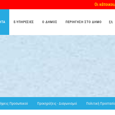
Οι κάτοικοι/δημότ
ΗΤΑ
E-ΥΠΗΡΕΣΊΕΣ
O ΔΉΜΟΣ
ΠΕΡΙΉΓΗΣΗ ΣΤΟ ΔΉΜΟ
ΕΛ
ήψεις Προσωπικού
Προκηρύξεις - Διαγωνισμοί
Πολιτική Προστασί