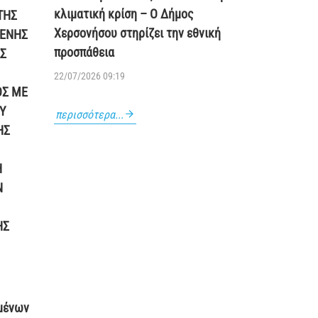
κλιματική κρίση – Ο Δήμος
ΤΗΣ
Χερσονήσου στηρίζει την εθνική
ΜΕΝΗΣ
προσπάθεια
Σ
22/07/2026 09:19
ΟΣ ΜΕ
Υ
περισσότερα...
ΗΣ
Η
Ν
ΗΣ
μένων