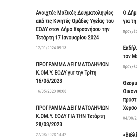
Ανοιχτές Μαζικές Δειγματοληψίες
Ο Δήμ
από τις Κινητές Ομάδες Υγείας του
για τ
ΕΟΔΥ στον Δήμο Χερσονήσου την
προχθές
Τετάρτη 17 Ιανουαρίου 2024
Εκδήλ
12/01/2024 09:13
τον Μ
ΠΡΟΓΡΑΜΜΑ ΔΕΙΓΜΑΤΟΛΗΨΙΩΝ
προχθές
Κ.ΟΜ.Υ. ΕΟΔΥ γισ την Τρίτη
16/05/2023
Θεσμι
Οικον
16/05/2023 08:08
πρόστ
ΠΡΟΓΡΑΜΜΑ ΔΕΙΓΜΑΤΟΛΗΨΙΩΝ
Χερσο
Κ.ΟΜ.Υ. ΕΟΔΥ ΓΙΑ ΤΗΝ Τετάρτη
04/08/2
28/03/2023
«Βιβλ
27/03/2023 14:42