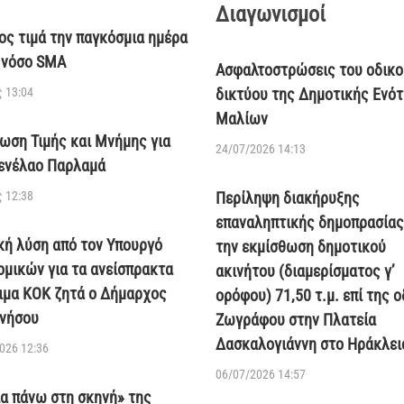
Διαγωνισμοί
ος τιμά την παγκόσμια ημέρα
η νόσο SMA
Ασφαλτοστρώσεις του οδικο
 13:04
δικτύου της Δημοτικής Ενό
Μαλίων
ωση Τιμής και Μνήμης για
24/07/2026 14:13
ενέλαο Παρλαμά
 12:38
Περίληψη διακήρυξης
επαναληπτικής δημοπρασίας
κή λύση από τον Υπουργό
την εκμίσθωση δημοτικού
ομικών για τα ανείσπρακτα
ακινήτου (διαμερίσματος γ’
ιμα ΚΟΚ ζητά ο Δήμαρχος
ορόφου) 71,50 τ.μ. επί της 
νήσου
Ζωγράφου στην Πλατεία
Δασκαλογιάννη στο Ηράκλει
026 12:36
06/07/2026 14:57
ία πάνω στη σκηνή» της