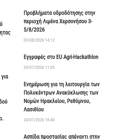
Προβλήματα υδροδότησης στην
περιοχή Λιμένα Χερσονήσου 3-
ύ
5/8/2026
τητας
03/08/2026 14:12
Εγγραφές στο EU Agri-Hackathlon
29/07/2026 11:03
 για
Ενημέρωση για τη λειτουργία των
Πολυκέντρων Ανακύκλωσης των
Νομών Ηρακλείου, Ρεθύμνου,
οδού
Λασιθίου
ο.
24/07/2026 16:40
Ασπίδα προστασίας απέναντι στην