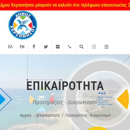
υ Χερσονήσου μπορούν να καλούν στο τηλέφωνο επικοινωνίας 281340
Facebook
Twitter
Flickr
+2897 340000
Αναζήτηση
Είσοδος
ΕΛ
EN
ΕΠΙΚΑΙΡΌΤΗΤΑ
Προκηρύξεις - Διαγωνισμοί
Αρχική
Επικαιρότητα
Προκηρύξεις - Διαγωνισμοί