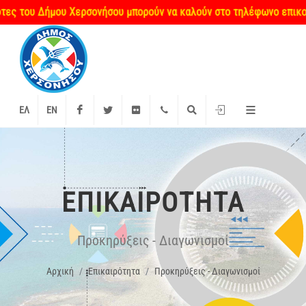
 του Δήμου Χερσονήσου μπορούν να καλούν στο τηλέφωνο επικοινωνί
Facebook
Twitter
Flickr
+2897 340000
Αναζήτηση
Είσοδος
ΕΛ
EN
ΕΠΙΚΑΙΡΌΤΗΤΑ
Προκηρύξεις - Διαγωνισμοί
Αρχική
Επικαιρότητα
Προκηρύξεις - Διαγωνισμοί