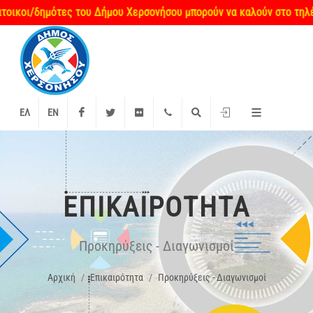
κοι/δημότες του Δήμου Χερσονήσου μπορούν να καλούν στο τηλέφωνο
Facebook
Twitter
Flickr
+2897 340000
Αναζήτηση
Είσοδος
ΕΛ
EN
ΕΠΙΚΑΙΡΌΤΗΤΑ
Προκηρύξεις - Διαγωνισμοί
Αρχική
Επικαιρότητα
Προκηρύξεις - Διαγωνισμοί