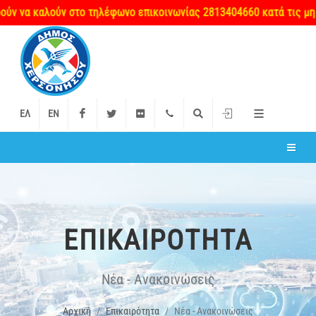
αλούν στο τηλέφωνο επικοινωνίας 2813404660 κατά τις μη εργάσιμ
Facebook
Twitter
Flickr
+2897 340000
Αναζήτηση
Είσοδος
ΕΛ
EN
ΕΠΙΚΑΙΡΌΤΗΤΑ
Νέα - Ανακοινώσεις
Αρχική
Επικαιρότητα
Νέα - Ανακοινώσεις