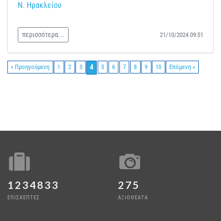
Ν. Ηρακλείου
περισσότερα...
21/10/2024 09:51
4
« Προηγούμενη
1
2
3
5
6
7
8
9
10
Επόμενη »
1234833
275
ΕΠΙΣΚΕΠΤΕΣ
ΑΞΙΟΘΕΑΤΑ