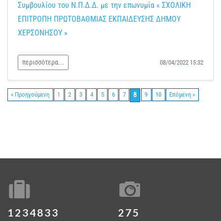
Συμβουλίου του Ν.Π.Δ.Δ. με την επωνυμία « ΣΧΟΛΙΚΗ
ΕΠΙΤΡΟΠΗ ΠΡΩΤΟΒΑΘΜΙΑΣ ΕΚΠΑΙΔΕΥΣΗΣ ΔΗΜΟΥ
ΧΕΡΣΟΝΗΣΟΥ »
περισσότερα...
08/04/2022 15:32
8
« Προηγούμενη
1
2
3
4
5
6
7
9
10
Επόμενη »
1234833
275