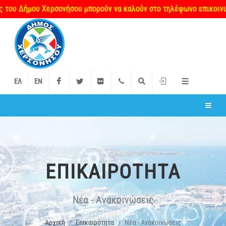
ήμου Χερσονήσου μπορούν να καλούν στο τηλέφωνο επικοινωνίας 28
Facebook
Twitter
Flickr
+2897 340000
Αναζήτηση
Είσοδος
ΕΛ
EN
ΕΠΙΚΑΙΡΌΤΗΤΑ
Νέα - Ανακοινώσεις
Αρχική
Επικαιρότητα
Νέα - Ανακοινώσεις