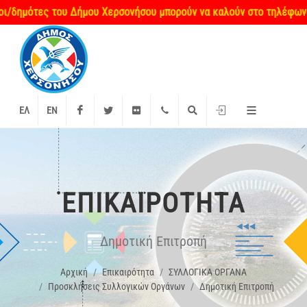
ημότες του Δήμου Χερσονήσου μπορούν να καλούν στο τηλέφωνο επικ
Facebook
Twitter
Flickr
+2897 340000
Αναζήτηση
Είσοδος
ΕΛ
EN
ΕΠΙΚΑΙΡΌΤΗΤΑ
Δημοτική Επιτροπή
Αρχική
Επικαιρότητα
ΣΥΛΛΟΓΙΚΑ ΟΡΓΑΝΑ
Προσκλήσεις Συλλογικών Οργάνων
Δημοτική Επιτροπή